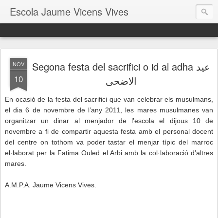
Escola Jaume Vicens Vives
Segona festa del sacrifici o id al adha عيد
NOV
10
الاضحى
En ocasió de la festa del sacrifici que van celebrar els musulmans,
el dia 6 de novembre de l’any 2011, les mares musulmanes van
organitzar un dinar al menjador de l’escola el dijous 10 de
novembre a fi de compartir aquesta festa amb el personal docent
del centre on tothom va poder tastar el menjar típic del marroc
el·laborat per la Fatima Ouled el Arbi amb la col·laboració d’altres
mares.
A.M.P.A. Jaume Vicens Vives.