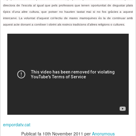
directora de l’escola al igual que pels professors que tenen oportunitat de degustar plats
típics d’una altre cultura, que potser no haurien tastat mai si no fos gràcies a aquest
intercanvi. La voluntat d’aquest col·lectiu de mares marroquines és la de continuar amb
aquest acte donant a conèixer i obrint als rosincs tradicions d’altres religions o cultures.
empordatv.cat
Publicat fa
10th November 2011
per
Anonymous