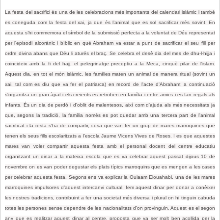
La festa del sacrifici és una de les celebracions més importants del calendari islàmic i també
es coneguda com la festa del xai, ja que és l’animal que es sol sacrificar més sovint. En
aquesta s’hi commemora el símbol de la submissió perfecta a la voluntat de Déu representat
per l'episodi alcorànic i bíblic en què Abraham va estar a punt de sacrificar el seu fill per
ordre divina abans que Déu li aturés el braç. Se celebra el desè dia del mes de dhu-l-hijja i
coincideix amb la fi del hajj, el pelegrinatge preceptiu a la Meca, cinquè pilar de l'islam.
Aquest dia, en tot el món islàmic, les famílies maten un animal de manera ritual (sovint un
xai, tal com es diu que va fer el patriarca) en record de l'acte d'Abraham; a continuació
s'organitza un gran àpat i els creients es retroben en família i entre amics i es fan regals als
infants. És un dia de perdó i d'oblit de malentesos, així com d'ajuda als més necessitats ja
que, segons la tradició, la família només es pot quedar amb una tercera part de l'animal
sacrificat i la resta s'ha de compartir, cosa que van fer un grup de mares marroquines que
tenen els seus fills escolaritzats a l'escola Jaume Vicens Vives de Roses. I es que aquestes
mares van voler compartir aquesta festa amb el personal docent del centre educatiu
organitzant un dinar a la mateixa escola que es va celebrar aquest passat dijous 10 de
novembre on es van poder degustar els plats típics marroquins que es mengen a les cases
per celebrar aquesta festa. Segons ens va explicar la Ouiaam Elouahabi, una de les mares
marroquines impulsores d’aquest intercanvi cultural, fem aquest dinar per donar a conèixer
les nostres tradicions, contribuint a fer una societat més diversa i plural on hi tinguin cabuda
totes les persones sense dependre de les nacionalitats d’on provinguin. Aquest es el segon
any que es realitzar aquest dinar al centre, proposta que va ser molt ben acollida per la