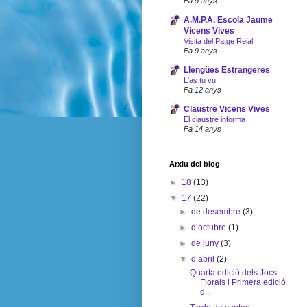
Fa 9 anys
A.M.P.A. Escola Jaume
Vicens Vives
Visita del Patge Reial
Fa 9 anys
Llengües Estrangeres
L'as tu vu
Fa 12 anys
Claustre Vicens Vives
El claustre informa
Fa 14 anys
Arxiu del blog
►
18
(13)
▼
17
(22)
►
de desembre
(3)
►
d’octubre
(1)
►
de juny
(3)
▼
d’abril
(2)
Quarta edició dels Jocs
Florals i Primera edició
d...