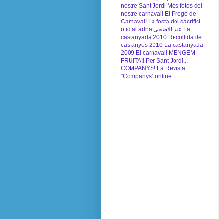
nostre Sant Jordi
Més fotos del
nostre carnaval!
El Pregó de
Carnaval!
La festa del sacrifici
o id al adha عيد الاضحى
La
castanyada 2010
Recollida de
castanyes 2010
La castanyada
2009
El carnaval!
MENGEM
FRUITA!!
Per Sant Jordi...
COMPANYS!
La Revista
"Companys" online