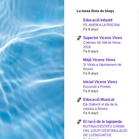
La meva llista de blogs
Educació Infantil
P5. ANEM A LA PISCINA
Fa 8 anys
Superior Vicens Vives
Colònies 6è Vall de Núria
2018
Fa 8 anys
Mitjà Vicens Vives
3r Visita a l'ajuntament de
Roses
Fa 8 anys
Inicial Vicens Vives
Excursió a Pontós
Fa 8 anys
Educació Musical
Els DaltonX el dia de la
música a Roses
Fa 9 anys
El racó de la logopeda
RUTINA D’ESTATS D’ÀNIM
DEL GRUP D’ESTIMULACIÓ
DE LLENGUATGE