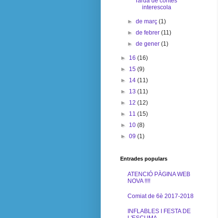
Tarda de contes
interescola
►
de març
(1)
►
de febrer
(11)
►
de gener
(1)
►
16
(16)
►
15
(9)
►
14
(11)
►
13
(11)
►
12
(12)
►
11
(15)
►
10
(8)
►
09
(1)
Entrades populars
ATENCIÓ PÀGINA WEB
NOVA !!!!
Comiat de 6è 2017-2018
INFLABLES I FESTA DE
L'ESCUMA