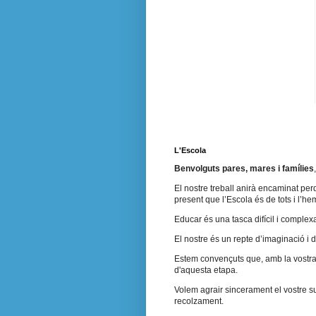
L'Escola
Benvolguts pares, mares i famílies
El nostre treball anirà encaminat perq
present que l’Escola és de tots i l’h
Educar és una tasca difícil i complex
El nostre és un repte d’imaginació i 
Estem convençuts que, amb la vostra a
d'aquesta etapa.
Volem agrair sincerament el vostre su
recolzament.