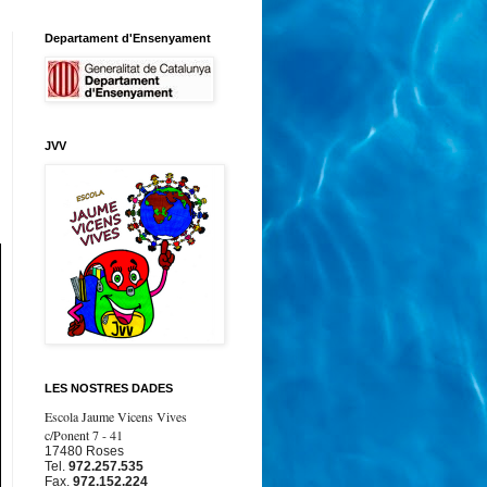
Departament d'Ensenyament
JVV
LES NOSTRES DADES
Escola Jaume Vicens Vives
c/Ponent 7 - 41
17480 Roses
Tel.
972.257.535
Fax.
972.152.224