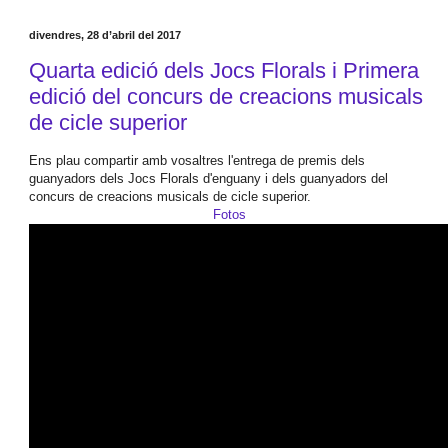
divendres, 28 d’abril del 2017
Quarta edició dels Jocs Florals i Primera
edició del concurs de creacions musicals
de cicle superior
Ens plau compartir amb vosaltres l'entrega de premis dels
guanyadors dels Jocs Florals d'enguany i dels guanyadors del
concurs de creacions musicals de cicle superior.
Fotos