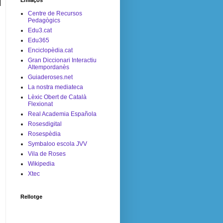
Enllaços
Centre de Recursos
Pedagògics
Edu3.cat
Edu365
Enciclopèdia.cat
Gran Diccionari Interactiu
Altempordanès
Guiaderoses.net
La nostra mediateca
Lèxic Obert de Català
Flexionat
Real Academia Española
Rosesdigital
Rosespèdia
Symbaloo escola JVV
Vila de Roses
Wikipedia
Xtec
Rellotge