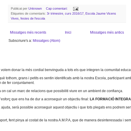
Publicat per
Unknown
Cap comentari:
Etiquetes de comentaris:
3r trimestre
,
curs 2016/17
,
Escola Jaume Vicens
Vives
,
festes de l'escola
Missatges més recents
Inici
Missatges més antics
Subscriure's a:
Missatges (Atom)
,
volem donar la més cordial benvinguda a tots els que integren la comunitat educat
uè tothom, grans i petits es sentin identificats amb la nostra Escola, participant amb
em de fer conjuntament.
a on cal un marc de relacions que possibiliti viure en un ambient de confiança.
d’esforç que ens ha de dur a aconseguir un objectiu final:
LA FORMACIÓ INTEGRA
juda, serà possible aconseguir aquest objectiu i que tots plegats ens podrem sentir 
port, fent pinya al costat de la nostra A.M.P.A, que de manera desinteressada i se