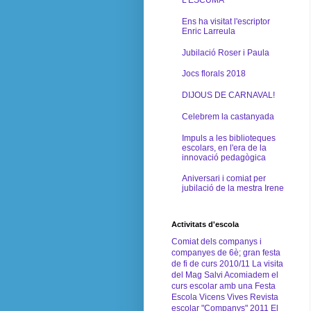
Ens ha visitat l'escriptor
Enric Larreula
Jubilació Roser i Paula
Jocs florals 2018
DIJOUS DE CARNAVAL!
Celebrem la castanyada
Impuls a les biblioteques
escolars, en l'era de la
innovació pedagògica
Aniversari i comiat per
jubilació de la mestra Irene
Activitats d'escola
Comiat dels companys i
companyes de 6è; gran festa
de fi de curs 2010/11
La visita
del Mag Salvi
Acomiadem el
curs escolar amb una Festa
Escola Vicens Vives
Revista
escolar "Companys" 2011
El