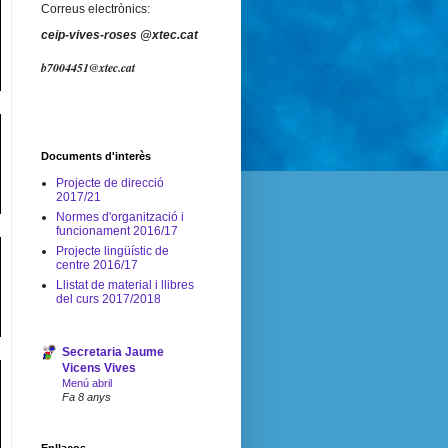
Correus electrònics:
ceip-vives-roses @xtec.cat
b7004451@xtec.cat
Documents d'interès
Projecte de direcció
2017/21
Normes d'organització i
funcionament 2016/17
Projecte lingüístic de
centre 2016/17
Llistat de material i llibres
del curs 2017/2018
Secretaria Jaume
Vicens Vives
Menú abril
Fa 8 anys