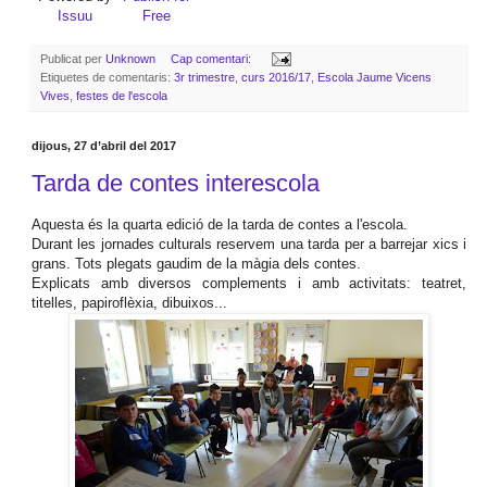
Issuu
Free
Publicat per
Unknown
Cap comentari:
Etiquetes de comentaris:
3r trimestre
,
curs 2016/17
,
Escola Jaume Vicens
Vives
,
festes de l'escola
dijous, 27 d’abril del 2017
Tarda de contes interescola
Aquesta és la quarta edició de la tarda de contes a l'escola.
Durant les jornades culturals reservem una tarda per a barrejar xics i
grans. Tots plegats gaudim de la màgia dels contes.
Explicats amb diversos complements i amb activitats: teatret,
titelles, papiroflèxia, dibuixos...