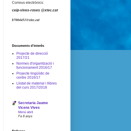
Correus electrònics:
ceip-vives-roses @xtec.cat
b7004451@xtec.cat
Documents d'interès
Projecte de direcció
2017/21
Normes d'organització i
funcionament 2016/17
Projecte lingüístic de
centre 2016/17
Llistat de material i llibres
del curs 2017/2018
Secretaria Jaume
Vicens Vives
Menú abril
Fa 8 anys