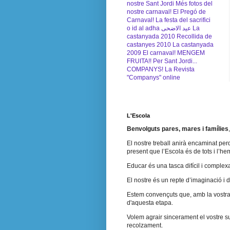
nostre Sant Jordi
Més fotos del
nostre carnaval!
El Pregó de
Carnaval!
La festa del sacrifici
o id al adha عيد الاضحى
La
castanyada 2010
Recollida de
castanyes 2010
La castanyada
2009
El carnaval!
MENGEM
FRUITA!!
Per Sant Jordi...
COMPANYS!
La Revista
"Companys" online
L'Escola
Benvolguts pares, mares i famílies
El nostre treball anirà encaminat perq
present que l’Escola és de tots i l’h
Educar és una tasca difícil i complex
El nostre és un repte d’imaginació i 
Estem convençuts que, amb la vostra a
d'aquesta etapa.
Volem agrair sincerament el vostre su
recolzament.