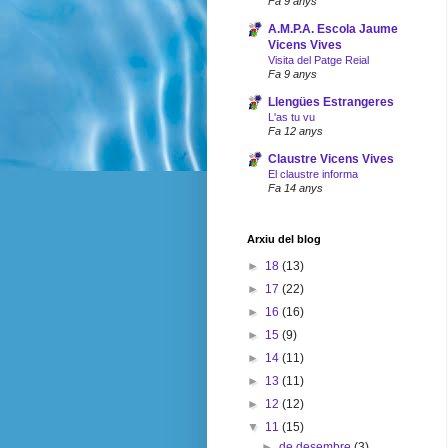
Fa 9 anys
A.M.P.A. Escola Jaume
Vicens Vives
Visita del Patge Reial
Fa 9 anys
Llengües Estrangeres
L'as tu vu
Fa 12 anys
Claustre Vicens Vives
El claustre informa
Fa 14 anys
Arxiu del blog
►
18
(13)
►
17
(22)
►
16
(16)
►
15
(9)
►
14
(11)
►
13
(11)
►
12
(12)
▼
11
(15)
►
de desembre
(3)