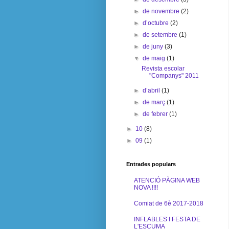
►
de novembre
(2)
►
d’octubre
(2)
►
de setembre
(1)
►
de juny
(3)
▼
de maig
(1)
Revista escolar
"Companys" 2011
►
d’abril
(1)
►
de març
(1)
►
de febrer
(1)
►
10
(8)
►
09
(1)
Entrades populars
ATENCIÓ PÀGINA WEB
NOVA !!!!
Comiat de 6è 2017-2018
INFLABLES I FESTA DE
L'ESCUMA