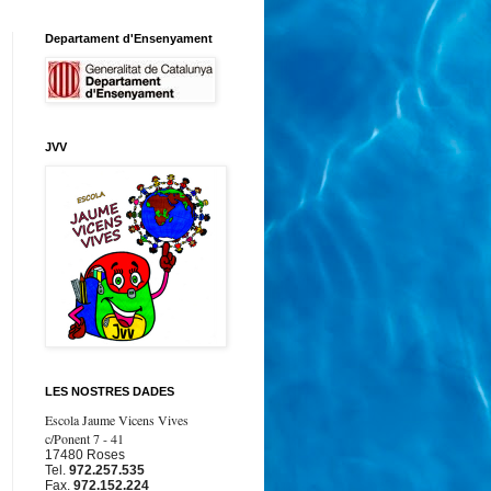
Departament d'Ensenyament
JVV
LES NOSTRES DADES
Escola Jaume Vicens Vives
c/Ponent 7 - 41
17480 Roses
Tel.
972.257.535
Fax.
972.152.224