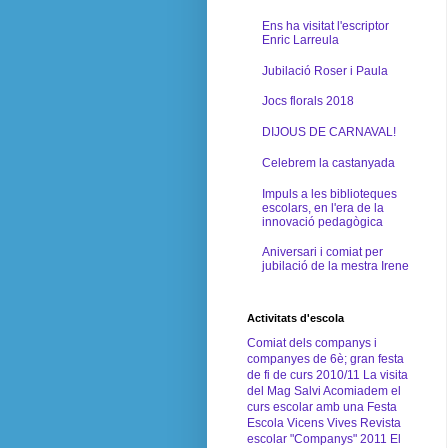
Ens ha visitat l'escriptor
Enric Larreula
Jubilació Roser i Paula
Jocs florals 2018
DIJOUS DE CARNAVAL!
Celebrem la castanyada
Impuls a les biblioteques
escolars, en l'era de la
innovació pedagògica
Aniversari i comiat per
jubilació de la mestra Irene
Activitats d'escola
Comiat dels companys i
companyes de 6è; gran festa
de fi de curs 2010/11
La visita
del Mag Salvi
Acomiadem el
curs escolar amb una Festa
Escola Vicens Vives
Revista
escolar "Companys" 2011
El