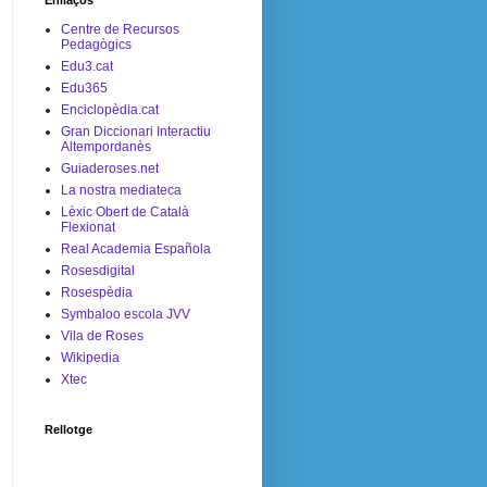
Enllaços
Centre de Recursos
Pedagògics
Edu3.cat
Edu365
Enciclopèdia.cat
Gran Diccionari Interactiu
Altempordanès
Guiaderoses.net
La nostra mediateca
Lèxic Obert de Català
Flexionat
Real Academia Española
Rosesdigital
Rosespèdia
Symbaloo escola JVV
Vila de Roses
Wikipedia
Xtec
Rellotge