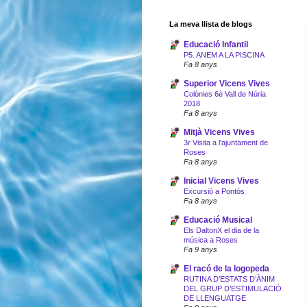
La meva llista de blogs
Educació Infantil
P5. ANEM A LA PISCINA
Fa 8 anys
Superior Vicens Vives
Colònies 6è Vall de Núria
2018
Fa 8 anys
Mitjà Vicens Vives
3r Visita a l'ajuntament de
Roses
Fa 8 anys
Inicial Vicens Vives
Excursió a Pontós
Fa 8 anys
Educació Musical
Els DaltonX el dia de la
música a Roses
Fa 9 anys
El racó de la logopeda
RUTINA D’ESTATS D’ÀNIM
DEL GRUP D’ESTIMULACIÓ
DE LLENGUATGE