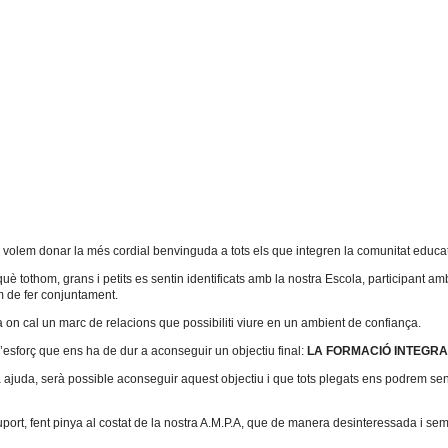
,
volem donar la més cordial benvinguda a tots els que integren la comunitat educat
uè tothom, grans i petits es sentin identificats amb la nostra Escola, participant amb
em de fer conjuntament.
a on cal un marc de relacions que possibiliti viure en un ambient de confiança.
d’esforç que ens ha de dur a aconseguir un objectiu final:
LA FORMACIÓ INTEGRA
juda, serà possible aconseguir aquest objectiu i que tots plegats ens podrem sentir 
port, fent pinya al costat de la nostra A.M.P.A, que de manera desinteressada i se