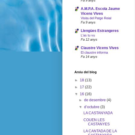
Fa 9 anys
A.M.P.A. Escola Jaume
Vicens Vives
Visita del Patge Reial
Fa 9 anys
Llengües Estrangeres
L'as tu vu
Fa 12 anys
Claustre Vicens Vives
El claustre informa
Fa 14 anys
Arxiu del blog
►
18
(13)
►
17
(22)
▼
16
(16)
►
de desembre
(4)
▼
d’octubre
(3)
LA CASTANYADA
COUEN LES
CASTANYES
LA CANTADA DE LA