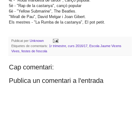
4t - "Roda Irlandesa de tardor", cançó popular.
5è - "Rap de la castanya", cançó popular
6è - "Yellow Submarine", The Beatles.
"Mirall de Pau", David Melgar i Joan Gibert.
Els mestres - "La Rumba de la castanya", El pot petit.
Publicat per
Unknown
Etiquetes de comentaris:
1r trimestre
,
curs 2016/17
,
Escola Jaume Vicens
Vives
,
festes de l'escola
Cap comentari:
Publica un comentari a l'entrada