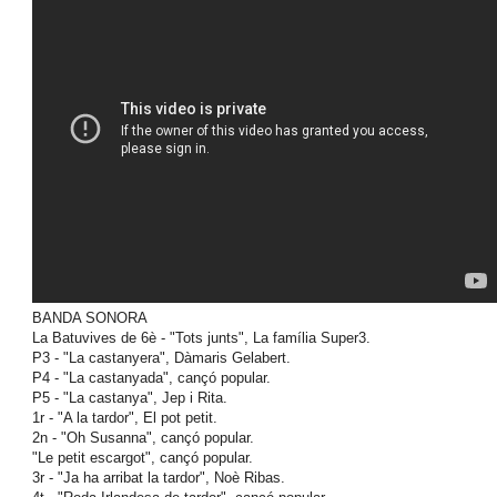
BANDA SONORA
La Batuvives de 6è - "Tots junts", La família Super3.
P3 - "La castanyera", Dàmaris Gelabert.
P4 - "La castanyada", cançó popular.
P5 - "La castanya", Jep i Rita.
1r - "A la tardor", El pot petit.
2n - "Oh Susanna", cançó popular.
"Le petit escargot", cançó popular.
3r - "Ja ha arribat la tardor", Noè Ribas.