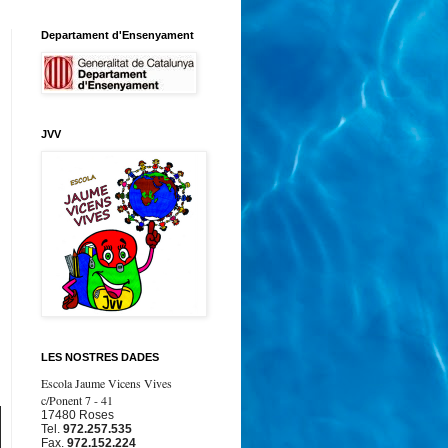
Departament d'Ensenyament
JVV
LES NOSTRES DADES
Escola Jaume Vicens Vives
c/Ponent 7 - 41
17480 Roses
Tel.
972.257.535
Fax.
972.152.224