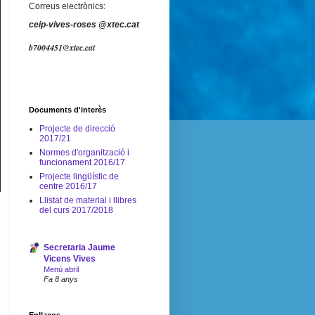
Correus electrònics:
ceip-vives-roses @xtec.cat
b7004451@xtec.cat
Documents d'interès
Projecte de direcció
2017/21
Normes d'organització i
funcionament 2016/17
Projecte lingüístic de
centre 2016/17
Llistat de material i llibres
del curs 2017/2018
Secretaria Jaume
Vicens Vives
Menú abril
Fa 8 anys