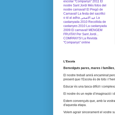
escolar "Companys" 2011
El
nostre Sant Jordi
Més fotos del
nostre carnaval!
El Pregó de
Carnaval!
La festa del sacrifici
o id al adha عيد الاضحى
La
castanyada 2010
Recollida de
castanyes 2010
La castanyada
2009
El carnaval!
MENGEM
FRUITA!!
Per Sant Jordi...
COMPANYS!
La Revista
"Companys" online
L'Escola
Benvolguts pares, mares i famílies
El nostre treball anirà encaminat perq
present que l’Escola és de tots i l’h
Educar és una tasca difícil i complex
El nostre és un repte d’imaginació i 
Estem convençuts que, amb la vostra a
d'aquesta etapa.
Volem agrair sincerament el vostre su