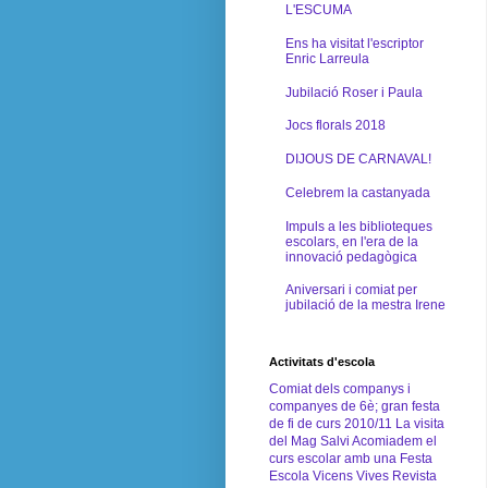
L'ESCUMA
Ens ha visitat l'escriptor
Enric Larreula
Jubilació Roser i Paula
Jocs florals 2018
DIJOUS DE CARNAVAL!
Celebrem la castanyada
Impuls a les biblioteques
escolars, en l'era de la
innovació pedagògica
Aniversari i comiat per
jubilació de la mestra Irene
Activitats d'escola
Comiat dels companys i
companyes de 6è; gran festa
de fi de curs 2010/11
La visita
del Mag Salvi
Acomiadem el
curs escolar amb una Festa
Escola Vicens Vives
Revista