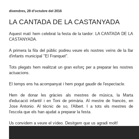
divendres, 28 d’octubre del 2016
LA CANTADA DE LA CASTANYADA
Aquest matí hem celebrat la festa de la tardor: LA CANTADA DE LA
CASTANYADA.
A primera la fila del públic podreu veure els nostres veïns de la llar
d'infants municipal "El Franquet".
Tots plegats hem realitzat un gran esforç per a preparar les nostres
actuacions.
El temps ens ha acompanyat i hem pogut gaudir de l'espectacle.
Hem de donar les gràcies als mestres de música, la Marta
d'educació infantil i en Toni de primària. Al mestre de francès, en
Jose Antonio. Al tècnic de so, l'Albert. I a tots els mestres de
l'escola que els han ajudat a preparar la festa.
Us convidem a veure el vídeo. Desitgem que us agradi molt!