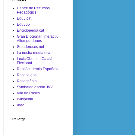
Enllaços
Centre de Recursos
Pedagògics
Edu3.cat
Edu365
Enciclopèdia.cat
Gran Diccionari Interactiu
Altempordanès
Guiaderoses.net
La nostra mediateca
Lèxic Obert de Català
Flexionat
Real Academia Española
Rosesdigital
Rosespèdia
Symbaloo escola JVV
Vila de Roses
Wikipedia
Xtec
Rellotge