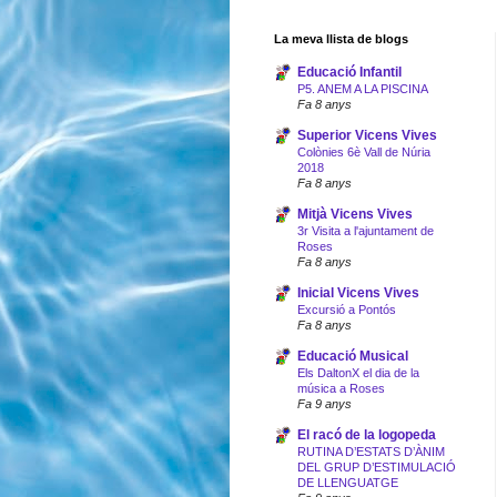
La meva llista de blogs
Educació Infantil
P5. ANEM A LA PISCINA
Fa 8 anys
Superior Vicens Vives
Colònies 6è Vall de Núria
2018
Fa 8 anys
Mitjà Vicens Vives
3r Visita a l'ajuntament de
Roses
Fa 8 anys
Inicial Vicens Vives
Excursió a Pontós
Fa 8 anys
Educació Musical
Els DaltonX el dia de la
música a Roses
Fa 9 anys
El racó de la logopeda
RUTINA D’ESTATS D’ÀNIM
DEL GRUP D’ESTIMULACIÓ
DE LLENGUATGE