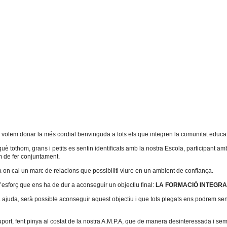
,
volem donar la més cordial benvinguda a tots els que integren la comunitat educat
uè tothom, grans i petits es sentin identificats amb la nostra Escola, participant amb
em de fer conjuntament.
a on cal un marc de relacions que possibiliti viure en un ambient de confiança.
d’esforç que ens ha de dur a aconseguir un objectiu final:
LA FORMACIÓ INTEGRA
juda, serà possible aconseguir aquest objectiu i que tots plegats ens podrem sentir 
port, fent pinya al costat de la nostra A.M.P.A, que de manera desinteressada i se