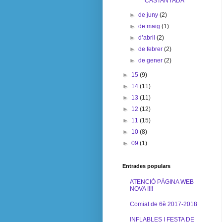
CASTANYADA
►
de juny
(2)
►
de maig
(1)
►
d’abril
(2)
►
de febrer
(2)
►
de gener
(2)
►
15
(9)
►
14
(11)
►
13
(11)
►
12
(12)
►
11
(15)
►
10
(8)
►
09
(1)
Entrades populars
ATENCIÓ PÀGINA WEB
NOVA !!!!
Comiat de 6è 2017-2018
INFLABLES I FESTA DE